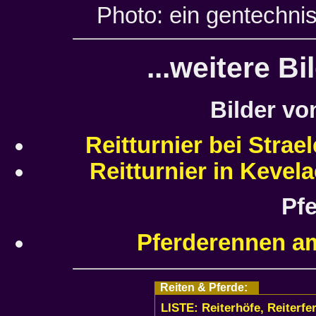
Photo: ein gentechni
...weitere B
Bilder vo
Reitturnier bei Strae
Reitturnier in Kevela
Pf
Pferderennen am 
Reiten & Pferde:
LISTE: Reiterhöfe, Reiterfe